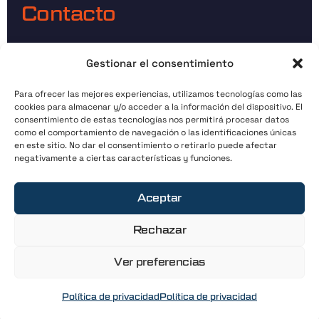
Contacto
Direccion:
C. Conde Lucanor, 09006 Burgos
Gestionar el consentimiento
email:
info@codexgolf.com
Tlfno:
+34 610 40 85 50
Para ofrecer las mejores experiencias, utilizamos tecnologías como las
cookies para almacenar y/o acceder a la información del dispositivo. El
consentimiento de estas tecnologías nos permitirá procesar datos
como el comportamiento de navegación o las identificaciones únicas
Horario
en este sitio. No dar el consentimiento o retirarlo puede afectar
negativamente a ciertas características y funciones.
Bajo cita previa
Aceptar
Copyright © 2026
Codex Golf
Rechazar
Política de privacidad y aviso legal
Ver preferencias
Política de privacidad
Política de privacidad